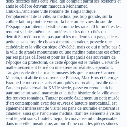
deux décédés dans cette ville, qui comptait parmi ses résidents et
amis le célèbre écrivain marocain Mohammed
Chukri.L’ancienne ville romaine de Tingis indique
l’emplacement de la ville, sa médina, pas trop grande, sur la
colline fait un point de vue sur la baie ou les vues du sud de
l’Espagne parfaitement visible comme les rares 20 kilomètres les
rendent visibles même les lumières sur les deux côtés du
détroit.Sa médina n’est pas parmi les meilleures du pays, elle est
petite et sans trop de choses à mettre en valeur, possède une
cathédrale et la ville est siège d’évêché, mais ce qui n’offre pas à
la ville de grands monuments ou une médina puissante est offert
par ses plages célèbres et pour les Espagnols des souvenirs de
l’époque du protectorat, de cette époque est le théâtre Cervantès
malheureusement fermé ou une arène surréaliste.Cependant,
Tanger recèle de charmants musées tels que le musée Carmen
Macein, qui abrite des œuvres de Picasso, Max Erns et Georges
Braque.Le musée des arts et antiquités marocains, installé dans
l’ancien palais royal du XVIIe siècle, passe en revue le riche
patrimoine artisanal marocain et la riche histoire de la ville avec
des œuvres romaines. Tanger possède également un petit musée
d’art contemporain avec des œuvres d’auteurs marocains.Il est
également intéressant de visiter les pans de muraille entourant la
citadelle, ainsi que l’ancienne médina, dont les éléments à visiter
sont le petit souk, l’hôtel Chejra, le caravansérail indispensable
dans une ville musulmane, autour d’une cour, les pièces situées