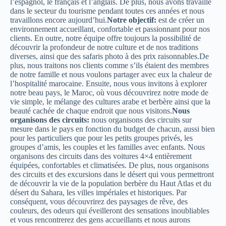
l’espagnol, le français et l’anglais. De plus, nous avons travaillé
dans le secteur du tourisme pendant toutes ces années et nous
travaillons encore aujourd’hui.
Notre objectif:
est de créer un
environnement accueillant, confortable et passionnant pour nos
clients. En outre, notre équipe offre toujours la possibilité de
découvrir la profondeur de notre culture et de nos traditions
diverses, ainsi que des safaris photo à des prix raisonnables.De
plus, nous traitons nos clients comme s’ils étaient des membres
de notre famille et nous voulons partager avec eux la chaleur de
l’hospitalité marocaine. Ensuite, nous vous invitons à explorer
notre beau pays, le Maroc, où vous découvrirez notre mode de
vie simple, le mélange des cultures arabe et berbère ainsi que la
beauté cachée de chaque endroit que nous visitons.
Nous
organisons des circuits:
nous organisons des circuits sur
mesure dans le pays en fonction du budget de chacun, aussi bien
pour les particuliers que pour les petits groupes privés, les
groupes d’amis, les couples et les familles avec enfants. Nous
organisons des circuits dans des voitures 4×4 entièrement
équipées, confortables et climatisées. De plus, nous organisons
des circuits et des excursions dans le désert qui vous permettront
de découvrir la vie de la population berbère du Haut Atlas et du
désert du Sahara, les villes impériales et historiques. Par
conséquent, vous découvrirez des paysages de rêve, des
couleurs, des odeurs qui éveilleront des sensations inoubliables
et vous rencontrerez des gens accueillants et nous aurons