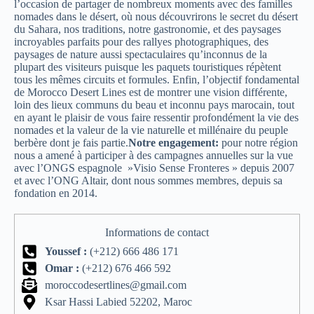
l’occasion de partager de nombreux moments avec des familles
nomades dans le désert, où nous découvrirons le secret du désert
du Sahara, nos traditions, notre gastronomie, et des paysages
incroyables parfaits pour des rallyes photographiques, des
paysages de nature aussi spectaculaires qu’inconnus de la
plupart des visiteurs puisque les paquets touristiques répètent
tous les mêmes circuits et formules. Enfin, l’objectif fondamental
de Morocco Desert Lines est de montrer une vision différente,
loin des lieux communs du beau et inconnu pays marocain, tout
en ayant le plaisir de vous faire ressentir profondément la vie des
nomades et la valeur de la vie naturelle et millénaire du peuple
berbère dont je fais partie.
Notre engagement:
pour notre région
nous a amené à participer à des campagnes annuelles sur la vue
avec l’ONGS espagnole »Visio Sense Fronteres » depuis 2007
et avec l’ONG Altair, dont nous sommes membres, depuis sa
fondation en 2014.
Informations de contact
Youssef :
(+212) 666 486 171
Omar :
(+212) 676 466 592
moroccodesertlines@gmail.com
Ksar Hassi Labied 52202, Maroc