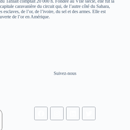
 Tafilalt comptait 20 000 h. Fondée au VIIe siècle, elle fut la
itale caravanière du circuit qui, de l’autre côté du Sahara,
 esclaves, de l’or, de l’ivoire, du sel et des armes. Elle est
ouverte de l’or en Amérique.
Suivez-nous