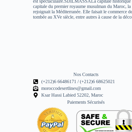
est spectaculaire.SIJILMASSALa capitale historique du
capitale du premier royaume musulman du Maroc, la cap
rejoignait la Méditerranée. Elle faisait le commerce des
tombée au XVe siècle, entre autres à cause de la déc
Nos Contacts
(+212)6 66486171 / (+212)6 68625021
moroccodesertlines@gmail.com
Ksar Hassi Labied 52202, Maroc
Paiements Sécurisés