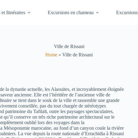
 et Itinéraires
Excursions en chameau
Excursions
Ville de Rissani
Home
»
Ville de Rissani
de la dynastie actuelle, les Alaouites, et incroyablement éloignée
saveur ancienne. Elle est l’héritière de l’ancienne ville de
naire se tient dans le souk de la ville et rassemble une grande
vivement conseillée, pas du tout chargée de stéréotypes
and patrimoine du Tafilalt, outre les paysages spectaculaires,
 qu’il conserve un très riche patrimoine architectural sur le
 complètement oublié lors des voyages dans la
sopotamie marocaine, au fond d’un canyon coule la rivière
palmiers. La vue depuis la route nationale d’Errachidia à Rissani