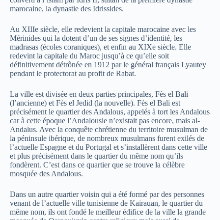
marocaine, la dynastie des Idrissides.
Au XIIIe siècle, elle redevient la capitale marocaine avec les
Mérinides qui la dotent d’un de ses signes d’identité, les
madrasas (écoles coraniques), et enfin au XIXe siècle. Elle
redevint la capitale du Maroc jusqu’à ce qu’elle soit
définitivement détrônée en 1912 par le général français Lyautey
pendant le protectorat au profit de Rabat.
La ville est divisée en deux parties principales, Fès el Bali
(l’ancienne) et Fès el Jedid (la nouvelle). Fès el Bali est
précisément le quartier des Andalous, appelés à tort les Andalous
car à cette époque l’Andalousie n’existait pas encore, mais al-
Andalus. Avec la conquête chrétienne du territoire musulman de
la péninsule ibérique, de nombreux musulmans furent exilés de
l’actuelle Espagne et du Portugal et s’installèrent dans cette ville
et plus précisément dans le quartier du même nom qu’ils
fondèrent. C’est dans ce quartier que se trouve la célèbre
mosquée des Andalous.
Dans un autre quartier voisin qui a été formé par des personnes
venant de l’actuelle ville tunisienne de Kairauan, le quartier du
même nom, ils ont fondé le meilleur édifice de la ville la grande