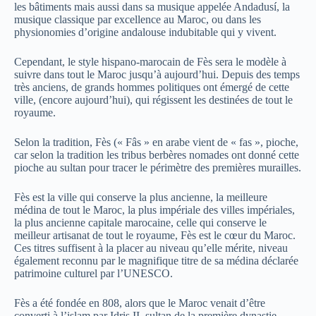
les bâtiments mais aussi dans sa musique appelée Andadusí, la
musique classique par excellence au Maroc, ou dans les
physionomies d’origine andalouse indubitable qui y vivent.
Cependant, le style hispano-marocain de Fès sera le modèle à
suivre dans tout le Maroc jusqu’à aujourd’hui. Depuis des temps
très anciens, de grands hommes politiques ont émergé de cette
ville, (encore aujourd’hui), qui régissent les destinées de tout le
royaume.
Selon la tradition, Fès (« Fâs » en arabe vient de « fas », pioche,
car selon la tradition les tribus berbères nomades ont donné cette
pioche au sultan pour tracer le périmètre des premières murailles.
Fès est la ville qui conserve la plus ancienne, la meilleure
médina de tout le Maroc, la plus impériale des villes impériales,
la plus ancienne capitale marocaine, celle qui conserve le
meilleur artisanat de tout le royaume, Fès est le cœur du Maroc.
Ces titres suffisent à la placer au niveau qu’elle mérite, niveau
également reconnu par le magnifique titre de sa médina déclarée
patrimoine culturel par l’UNESCO.
Fès a été fondée en 808, alors que le Maroc venait d’être
converti à l’islam par Idris II, sultan de la première dynastie