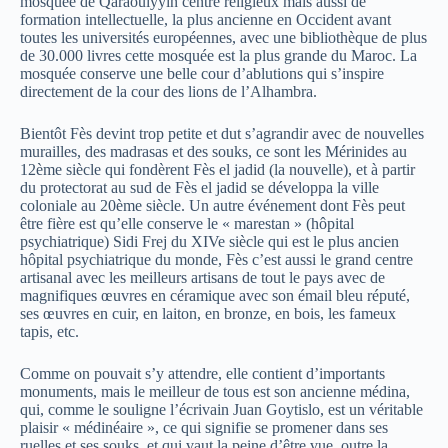
mosquée de Qaraouiyyin centre religieux mais aussi de
formation intellectuelle, la plus ancienne en Occident avant
toutes les universités européennes, avec une bibliothèque de plus
de 30.000 livres cette mosquée est la plus grande du Maroc. La
mosquée conserve une belle cour d’ablutions qui s’inspire
directement de la cour des lions de l’Alhambra.
Bientôt Fès devint trop petite et dut s’agrandir avec de nouvelles
murailles, des madrasas et des souks, ce sont les Mérinides au
12ème siècle qui fondèrent Fès el jadid (la nouvelle), et à partir
du protectorat au sud de Fès el jadid se développa la ville
coloniale au 20ème siècle. Un autre événement dont Fès peut
être fière est qu’elle conserve le « marestan » (hôpital
psychiatrique) Sidi Frej du XIVe siècle qui est le plus ancien
hôpital psychiatrique du monde, Fès c’est aussi le grand centre
artisanal avec les meilleurs artisans de tout le pays avec de
magnifiques œuvres en céramique avec son émail bleu réputé,
ses œuvres en cuir, en laiton, en bronze, en bois, les fameux
tapis, etc.
Comme on pouvait s’y attendre, elle contient d’importants
monuments, mais le meilleur de tous est son ancienne médina,
qui, comme le souligne l’écrivain Juan Goytislo, est un véritable
plaisir « médinéaire », ce qui signifie se promener dans ses
ruelles et ses souks, et qui vaut la peine d’être vue, outre la