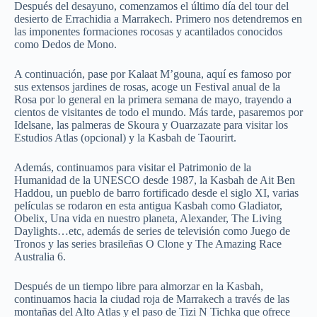
Después del desayuno, comenzamos el último día del tour del
desierto de Errachidia a Marrakech. Primero nos detendremos en
las imponentes formaciones rocosas y acantilados conocidos
como Dedos de Mono.
A continuación, pase por Kalaat M’gouna, aquí es famoso por
sus extensos jardines de rosas, acoge un Festival anual de la
Rosa por lo general en la primera semana de mayo, trayendo a
cientos de visitantes de todo el mundo. Más tarde, pasaremos por
Idelsane, las palmeras de Skoura y Ouarzazate para visitar los
Estudios Atlas (opcional) y la Kasbah de Taourirt.
Además, continuamos para visitar el Patrimonio de la
Humanidad de la UNESCO desde 1987, la Kasbah de Ait Ben
Haddou, un pueblo de barro fortificado desde el siglo XI, varias
películas se rodaron en esta antigua Kasbah como Gladiator,
Obelix, Una vida en nuestro planeta, Alexander, The Living
Daylights…etc, además de series de televisión como Juego de
Tronos y las series brasileñas O Clone y The Amazing Race
Australia 6.
Después de un tiempo libre para almorzar en la Kasbah,
continuamos hacia la ciudad roja de Marrakech a través de las
montañas del Alto Atlas y el paso de Tizi N Tichka que ofrece