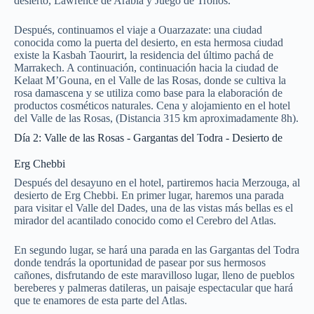
desierto, Lawrence de Arabia y Juego de Tronos.
Después, continuamos el viaje a Ouarzazate: una ciudad
conocida como la puerta del desierto, en esta hermosa ciudad
existe la Kasbah Taourirt, la residencia del último pachá de
Marrakech. A continuación, continuación hacia la ciudad de
Kelaat M’Gouna, en el Valle de las Rosas, donde se cultiva la
rosa damascena y se utiliza como base para la elaboración de
productos cosméticos naturales. Cena y alojamiento en el hotel
del Valle de las Rosas, (Distancia 315 km aproximadamente 8h).
Día 2: Valle de las Rosas - Gargantas del Todra - Desierto de
Erg Chebbi
Después del desayuno en el hotel, partiremos hacia Merzouga, al
desierto de Erg Chebbi. En primer lugar, haremos una parada
para visitar el Valle del Dades, una de las vistas más bellas es el
mirador del acantilado conocido como el Cerebro del Atlas.
En segundo lugar, se hará una parada en las Gargantas del Todra
donde tendrás la oportunidad de pasear por sus hermosos
cañones, disfrutando de este maravilloso lugar, lleno de pueblos
bereberes y palmeras datileras, un paisaje espectacular que hará
que te enamores de esta parte del Atlas.