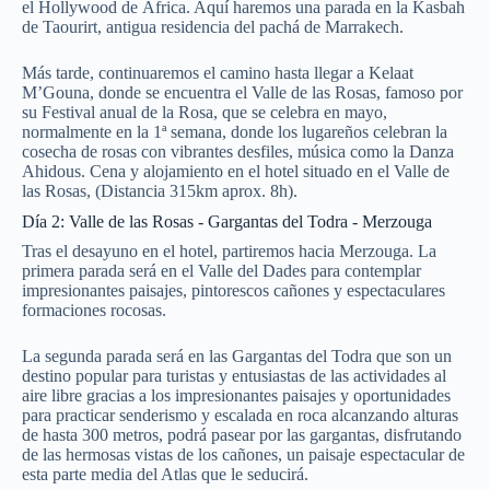
el Hollywood de África. Aquí haremos una parada en la Kasbah
de Taourirt, antigua residencia del pachá de Marrakech.
Más tarde, continuaremos el camino hasta llegar a Kelaat
M’Gouna, donde se encuentra el Valle de las Rosas, famoso por
su Festival anual de la Rosa, que se celebra en mayo,
normalmente en la 1ª semana, donde los lugareños celebran la
cosecha de rosas con vibrantes desfiles, música como la Danza
Ahidous. Cena y alojamiento en el hotel situado en el Valle de
las Rosas, (Distancia 315km aprox. 8h).
Día 2: Valle de las Rosas - Gargantas del Todra - Merzouga
Tras el desayuno en el hotel, partiremos hacia Merzouga. La
primera parada será en el Valle del Dades para contemplar
impresionantes paisajes, pintorescos cañones y espectaculares
formaciones rocosas.
La segunda parada será en las Gargantas del Todra que son un
destino popular para turistas y entusiastas de las actividades al
aire libre gracias a los impresionantes paisajes y oportunidades
para practicar senderismo y escalada en roca alcanzando alturas
de hasta 300 metros, podrá pasear por las gargantas, disfrutando
de las hermosas vistas de los cañones, un paisaje espectacular de
esta parte media del Atlas que le seducirá.