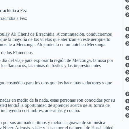
rrachidia a Fez
rrachidia a Fes:
Moulay Ali Cherif de Errachidia. A continuación, conduciremos
 que la mayoría de los vuelos que aterrizan en este aeropuerto
ectamente a Merzouga. Alojamiento en un hotel en Merzouga
 de los Flamencos
día del viaje para explorar la región de Merzouga, famosa por
los flamencos, las minas de fósiles y las impresionantes
guo cosmético para los ojos que los hace más seductores y que
madas en medio de la nada, estas personas son conocidas por su
usted tendrá la oportunidad de aprender acerca de su forma de
a incluyendo costumbres, artesanías y cocina.
do por sus animados ritmos y melodías gnawa de su música
 Níger. Además, visite y pasee por el palmeral de Hassi labied,