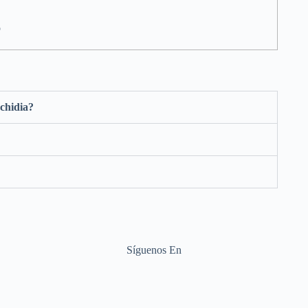
o
achidia?
Síguenos En