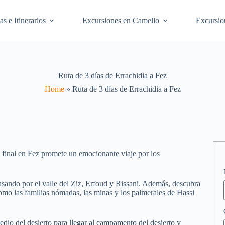
as e Itinerarios
Excursiones en Camello
Excursio
Ruta de 3 días de Errachidia a Fez
Home
»
Ruta de 3 días de Errachidia a Fez
 final en Fez promete un emocionante viaje por los
asando por el valle del Ziz, Erfoud y Rissani. Además, descubra
como las familias nómadas, las minas y los palmerales de Hassi
io del desierto para llegar al campamento del desierto y