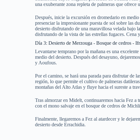
una exuberante zona repleta de palmeras que ofrece un
Después, inicie la excursión en dromedario en medio d
presenciar la impresionante puesta de sol sobre las 
desierto disfrutando de una maravillosa velada bajo l
disfrutando de la vista de las estrellas fugaces. Cen
Día 3: Desierto de Merzouga - Bosque de cedros - Ifr
Levantarse temprano por la mañana es una excelente i
medio del desierto. Después del desayuno, dejaremos 
y Aoufous.
Por el camino, se hará una parada para disfrutar de las
región, lo que permite el cultivo de palmeras datileras
montañas del Alto Atlas y fluye hacia el sureste a trav
Tras almorzar en Midelt, continuaremos hacia Fez a 
con el mono salvaje en el bosque de cedros de Michli
Finalmente, llegaremos a Fez al atardecer y le dejarem
desierto desde Errachidia.