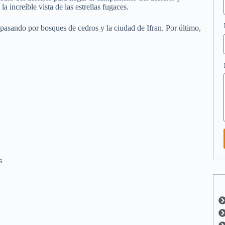
 increíble vista de las estrellas fugaces.
asando por bosques de cedros y la ciudad de Ifran. Por último,
s