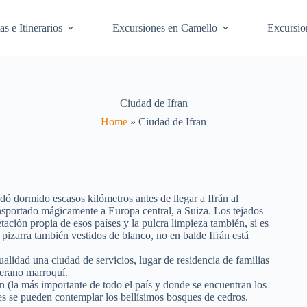
as e Itinerarios
Excursiones en Camello
Excursio
Ciudad de Ifran
Home
»
Ciudad de Ifran
dó dormido escasos kilómetros antes de llegar a Ifrán al
nsportado mágicamente a Europa central, a Suiza. Los tejados
tación propia de esos países y la pulcra limpieza también, si es
 pizarra también vestidos de blanco, no en balde Ifrán está
ualidad una ciudad de servicios, lugar de residencia de familias
 verano marroquí.
(la más importante de todo el país y donde se encuentran los
es se pueden contemplar los bellísimos bosques de cedros.